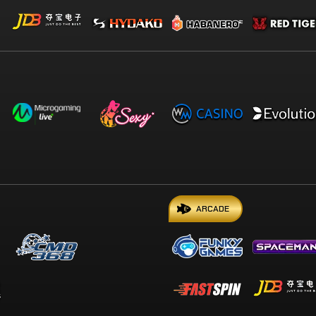
ARCADE