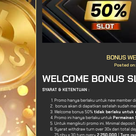
BONUS WE
Posted on
WELCOME BONUS S
SYARAT & KETENTUAN :
Promo hanya berlaku untuk new member d
bonus akan di dapatkan setelah sudah menc
Welcome bonus 50%
tidak berlaku untuk 
Promo ini hanya berlaku untuk
Permainan
Untuk mengikuti promo ini, Minimal deposi
Syarat withdraw turn over 30x dari total de
75 ribu x 30 turn over=
2.250.000
(
Turn ov