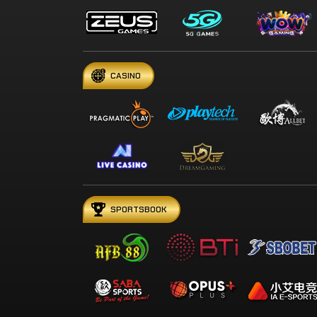
CASINO
SPORTSBOOK