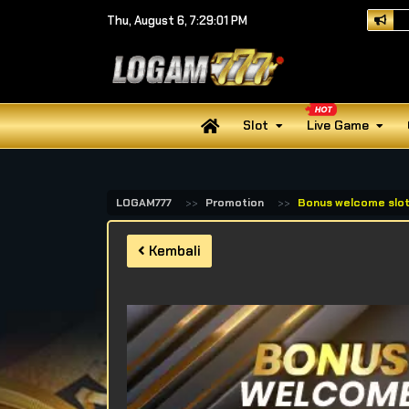
Thu, August 6, 7:29:02 PM
Slot
Live Game
LOGAM777
Promotion
Bonus welcome slot
Kembali