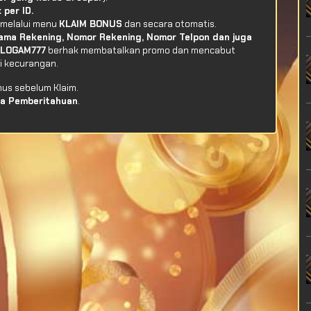
 per ID.
 melalui menu
KLAIM BONUS
dan secara otomatis.
ma Rekening, Nomor Rekening, Nomor Telpon dan juga
LOGAM777
berhak membatalkan promo dan mencabut
i kecurangan.
us sebelum Klaim.
a Pemberitahuan
.