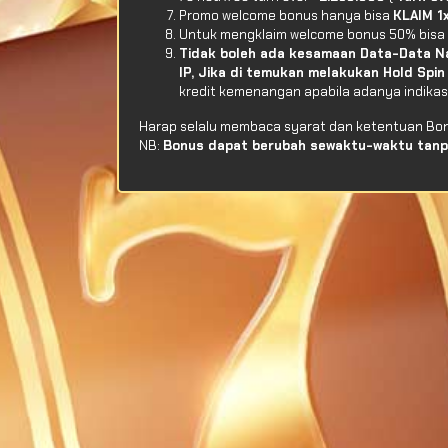
Promo welcome bonus hanya bisa
KLAIM 1x
Untuk mengklaim welcome bonus 50% bisa
Tidak boleh ada kesamaan Data-Data Na
IP, Jika di temukan melakukan Hold Spin
kredit kemenangan apabila adanya indikas
Harap selalu membaca syarat dan ketentuan Bon
NB:
Bonus dapat berubah sewaktu-waktu tanp