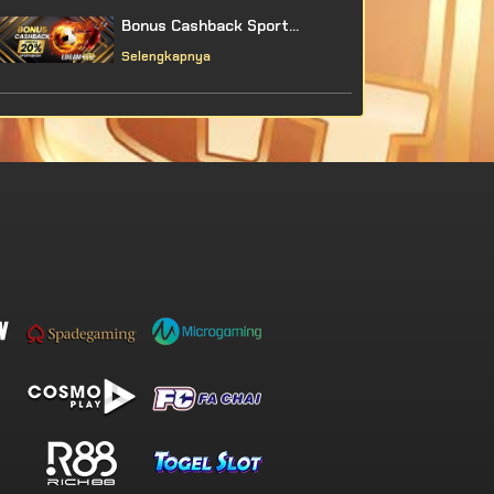
Bonus Cashback Sport...
Selengkapnya