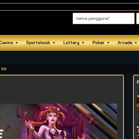
Casino
Sportsbook
Lottery
Poker
Arcade
 50