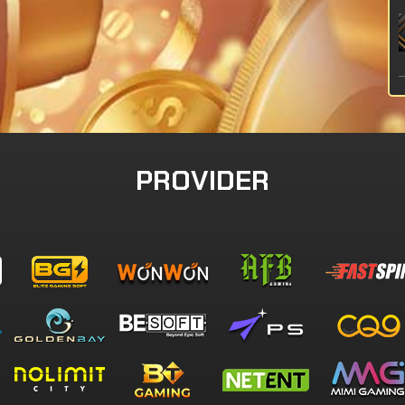
PROVIDER