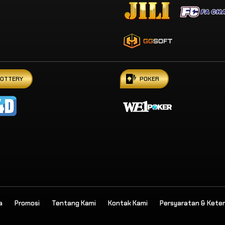
LOTTERY
POKER
a
Promosi
Tentang Kami
Kontak Kami
Persyaratan & Kete