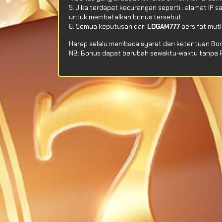
5. Jika terdapat kecurangan seperti : alamat IP
untuk membatalkan bonus tersebut.
6. Semua keputusan dari
LOGAM777
bersifat mutl
Harap selalu membaca syarat dan ketentuan Bon
NB: Bonus dapat berubah sewaktu-waktu tanpa 