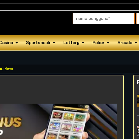
Casino
Sportsbook
Lottery
Poker
Arcade
00 download apk logam777