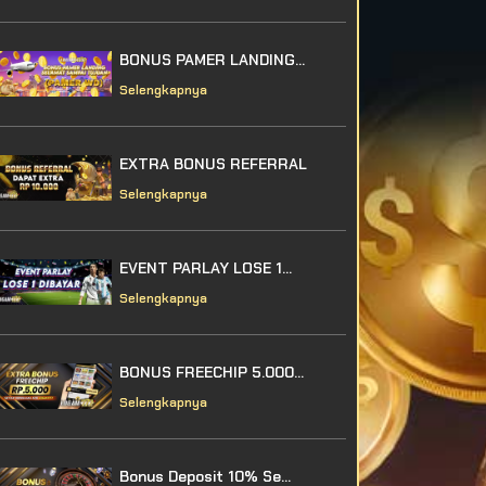
BONUS PAMER LANDING...
Selengkapnya
EXTRA BONUS REFERRAL
Selengkapnya
EVENT PARLAY LOSE 1...
Selengkapnya
BONUS FREECHIP 5.000...
Selengkapnya
Bonus Deposit 10% Se...