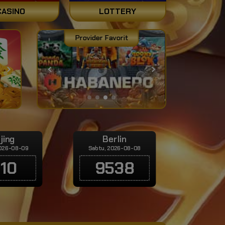
CASINO
LOTTERY
Provider Favorit
rlin
Bangkok
Bul
026-08-08
Minggu, 2026-08-09
Minggu, 
538
6412
0