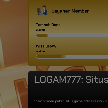
Layanan Member
Tambah Dana
Waktu
ONLINE
WITHDRAW
Waktu
ONLINE
LOGAM777: Situs
Logam777 merupakan situs game online resmi 777 p