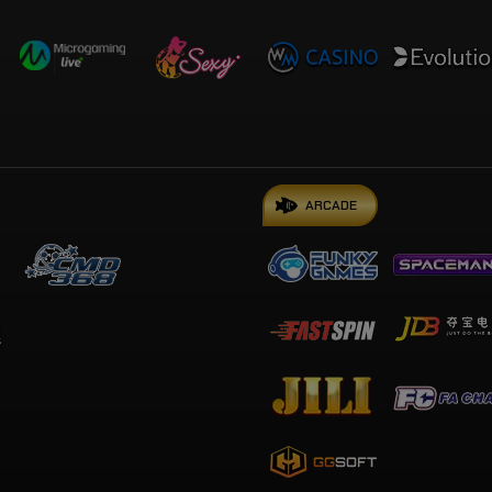
ARCADE